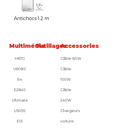
Antichocs 1.2 m
Multimédia
Outillages
Accessories
H67G
Câble 60W
U608S
Câble
E4
100W
E284S
Câble
Ultimate
240W
U505S
Chargeurs
E13
voiture